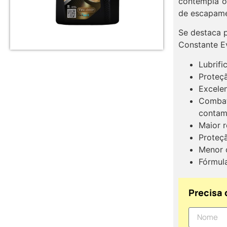
contempla o
de escapamen
Se destaca p
Constante E
Lubrifi
Proteç
Excele
Combat
contam
Maior r
Proteç
Menor 
Fórmula
Precisa 