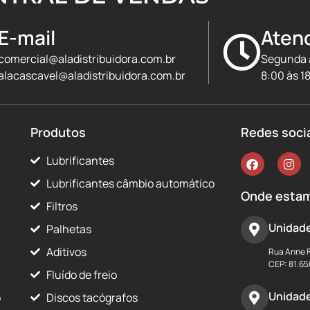
E-mail
Aten
comercial@aladistribuidora.com.br
Segunda 
alacascavel@aladistribuidora.com.br
8:00 às 1
Produtos
Redes soci
Lubrificantes
Lubrificantes câmbio automático
Onde esta
Filtros
Unidade
Palhetas
Aditivos
Rua Anne F
CEP: 81.6
Fluído de freio
Unidad
o
Discos tacógrafos