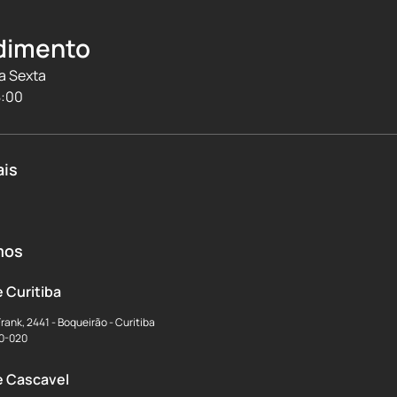
dimento
a Sexta
8:00
ais
mos
 Curitiba
rank, 2441 - Boqueirão - Curitiba
50-020
e Cascavel