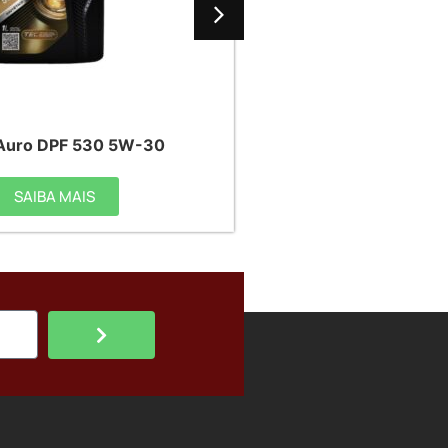
 Auro DPF 530 5W-30
Elaion Auro F
SAIBA MAIS
SAIBA 