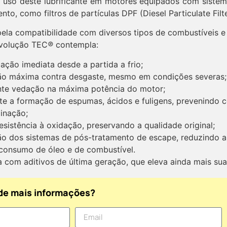
 uso deste lubrificante em motores equipados com siste
to, como filtros de partículas DPF (Diesel Particulate Filte
ela compatibilidade com diversos tipos de combustíveis e
volução TEC
®
contempla:
cação imediata desde a partida a frio;
ão máxima contra desgaste, mesmo em condições severas;
nte vedação na máxima potência do motor;
e a formação de espumas, ácidos e fuligens, prevenindo c
inação;
esistência à oxidação, preservando a qualidade original;
ão dos sistemas de pós-tratamento de escape, reduzindo a
consumo de óleo e de combustível.
 com aditivos de última geração, que eleva ainda mais sua 
de mais informações?