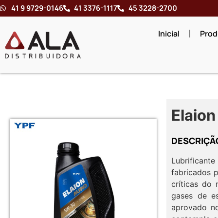
41 9 9729-0146
41 3376-1117
45 3228-2700
Inicial
Prod
Elaio
DESCRIÇÃ
Lubrifican
fabricados 
críticas do
gases de e
aprovado no